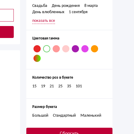
Свадьба
День рождения
8 марта
День влюбленных
1 сентября
День матери
Новый год
показать все
Годовщина
23 февраля
Выпускной
Юбилей
Цветовая гамма
Количество роз в букете
15
19
21
25
35
101
Размер букета
Большой
Стандартный
Маленький
Сбросить