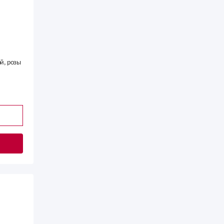
и
й, розы