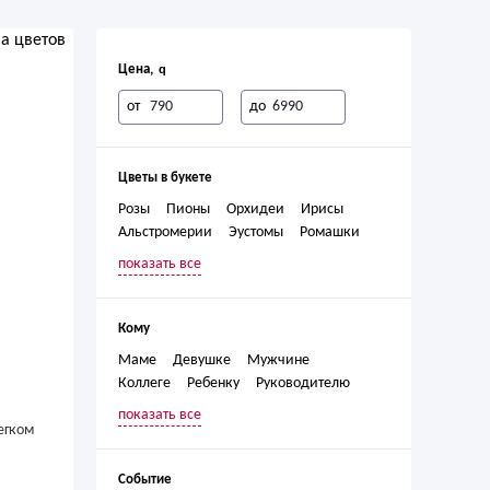
Цена,
от
до
Цветы в букете
Розы
Пионы
Орхидеи
Ирисы
Альстромерии
Эустомы
Ромашки
Гвоздики
Лилии
Герберы
показать все
Хризантемы
Кустовые розы
Кустовые хризантемы
Кому
Маме
Девушке
Мужчине
Коллеге
Ребенку
Руководителю
Женщине
Любимой
Бабушке
показать все
Директору
Дочери
Учителю
егком
Событие