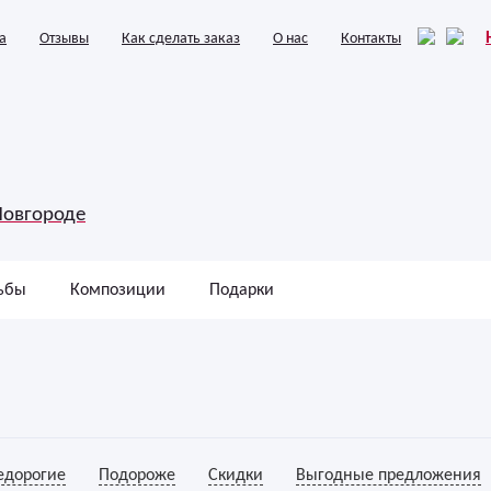
а
Отзывы
Как сделать заказ
О нас
Контакты
Новгороде
ьбы
Композиции
Подарки
едорогие
Подороже
Скидки
Выгодные предложения