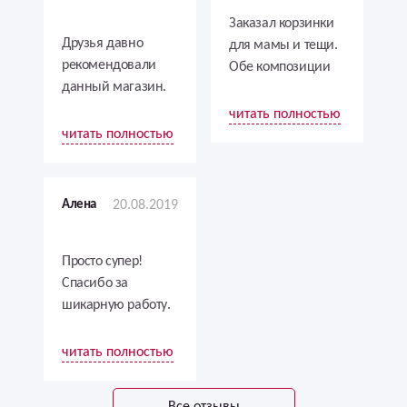
Заказал корзинки
Друзья давно
для мамы и тещи.
рекомендовали
Обе композиции
данный магазин.
были прекрасно
Говорили, что
выполнены,
читать полностью
очень быстрая
каждая в своем
читать полностью
доставка и
стиле, но
обслуживание
одинаково
высокого качества.
шикарно. Мамы
Алена
20.08.2019
Решила проверить
были довольны!
и была приятно
удивлена.Однозначно
Просто супер!
рекомендую!
Спасибо за
шикарную работу.
все были в
восторге! Очень
читать полностью
круто сделали))))