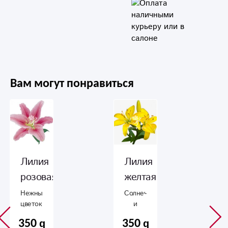
Вам могут понравиться
Лилия
Лилия
розовая
желтая
Нежный
Солнечный
цветок!
и
яркий
350
350
цвет!