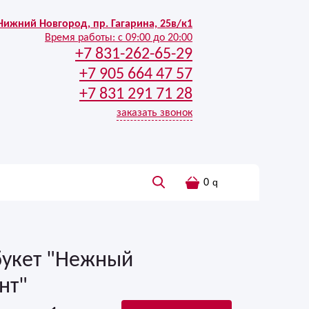
Нижний Новгород, пр. Гагарина, 25в/к1
Время работы:
с 09:00 до 20:00
+7 831-262-65-29
+7 905 664 47 57
+7 831 291 71 28
заказать звонок
0
букет "Нежный
нт"