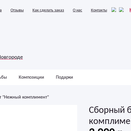
а
Отзывы
Как сделать заказ
О нас
Контакты
Новгороде
ьбы
Композиции
Подарки
т "Нежный комплимент"
Сборный 
комплиме