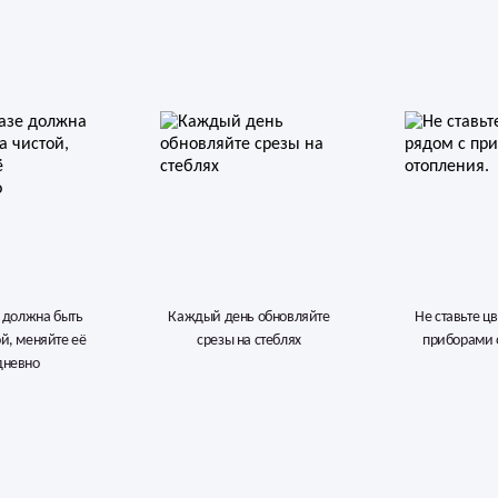
е должна быть
Каждый день обновляйте
Не ставьте ц
ой, меняйте её
срезы на стеблях
приборами 
дневно