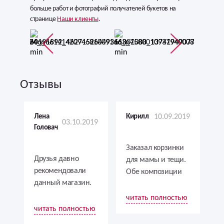
больше работ и фотографий получателей букетов на
странице
Наши клиенты
.
Отзывы
Лена
Кирилл
10.09.2019
03.10.2019
Головач
Заказал корзинки
Друзья давно
для мамы и тещи.
рекомендовали
Обе композиции
данный магазин.
были прекрасно
Говорили, что
выполнены,
читать полностью
очень быстрая
каждая в своем
читать полностью
доставка и
стиле, но