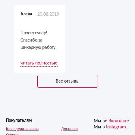
обслуживание
одинаково
высокого качества.
шикарно. Мамы
Алена
20.08.2019
Решила проверить
были довольны!
и была приятно
удивлена.Однозначно
Просто супер!
рекомендую!
Спасибо за
шикарную работу.
все были в
восторге! Очень
читать полностью
круто сделали))))
Все отзывы
Покупателям
Мы во
Вконтакте
Мы в
Instagram
Как сделать заказ
Доставка